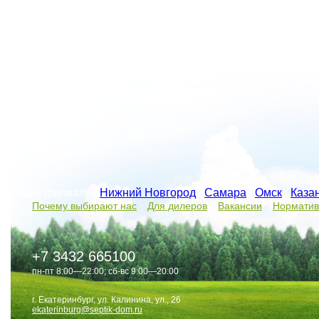
Наши филиалы:
Нижний Новгород
/
Самара
/
Омск
/
Каза
Почему выбирают нас
Для дилеров
Вакансии
Норматив
+7 3432 665100
пн-пт 8:00—22:00; сб-вс 9:00—20:00
г. Екатеринбург, ул. Калинина, ул., 26
ekaterinburg@septik-dom.ru