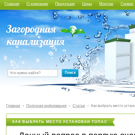
Главная
О компании
Продукция
Цены
Монтаж
Сервис
Поиск
Главная
›
Полезная информация
›
Статьи
›
Как выбрать место устан
КАК ВЫБРАТЬ МЕСТО УСТАНОВКИ ТОПАС